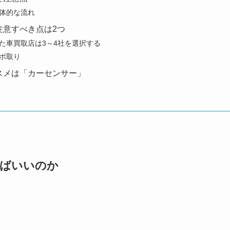
体的な流れ
注意すべき点は2つ
た車買取店は3～4社を選択する
ポ取り
スメは「カーセンサー」
ればいいのか