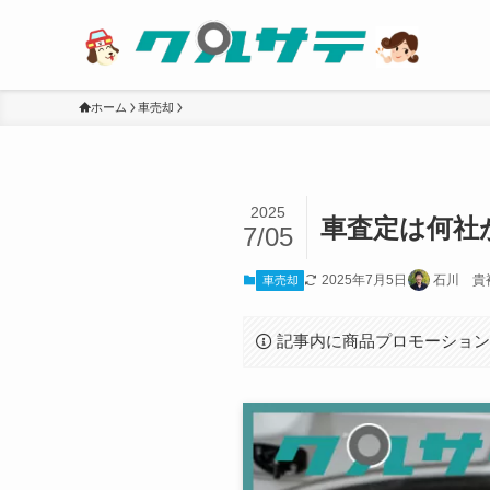
ホーム
車売却
2025
車査定は何社
7/05
2025年7月5日
石川 貴
車売却
記事内に商品プロモーショ