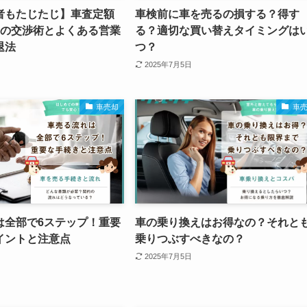
者もたじたじ】車査定額
車検前に車を売るの損する？得す
つの交渉術とよくある営業
る？適切な買い替えタイミングは
退法
つ？
2025年7月5日
車売却
車
は全部で6ステップ！重要
車の乗り換えはお得なの？それと
イントと注意点
乗りつぶすべきなの？
2025年7月5日