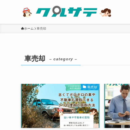
ホーム
車売却
車売却
– category –
車売却