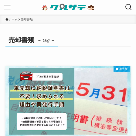
ホーム
売却書類
売却書類
– tag –
車売却